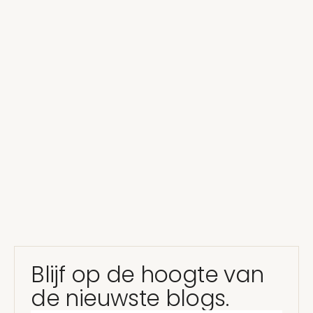
Overgang
Juni 10, 2024
•
0
views
ADHD (bij vrouwen) en hormonen
Lees artikel
Blijf op de hoogte van
de nieuwste blogs.